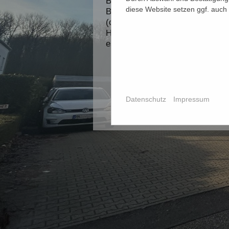
Bus 62 zum
diese Website setzen ggf. auch
Briefverteilerzentrum
(ca. alle 30 min). Von der
Haltestelle zu uns sind
es ca. 50 Meter.
Datenschutz
Impressum