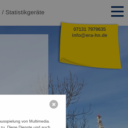
/ Statistikgeräte
07131 7979635
info@era-hn.de
✖
Ausspielung von Multimedia.
 zu. Diese Dienste und auch