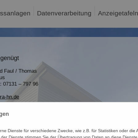
ssanlagen
Datenverarbeitung
Anzeigetafeln 
 genügt
d Faul / Thomas
ius
n: 07131 – 797 96
ra-hn.de
ngen
e Dienste für verschiedene Zwecke, wie z.B. für Statistiken oder die 
der Dienste stimmen Sie der Übertragung von Daten an diese Dienste