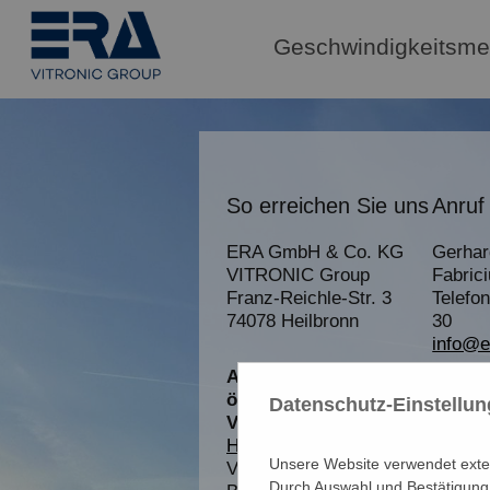
Geschwindigkeitsme
So erreichen Sie uns
Anruf
ERA
GmbH & Co. KG
Gerhar
VITRONIC
Group
Fabric
Franz-Reichle-Str. 3
Telefo
74078 Heilbronn
30
info@e
Anfahrt mit
öffentlichen
Datenschutz-Einstellu
Verkehrsmitteln
Heilbronn
Hauptbahnhof
Unsere Website verwendet extern
Von dort nehmen Sie den
Durch Auswahl und Bestätigung 