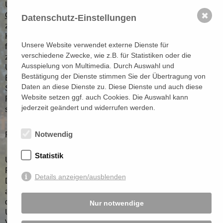
Unsere kombinierte Lösung bietet nicht nur präzise
Geschwindigkeitsmessungen,
sondern auch eine
✖
Datenschutz-Einstellungen
zuverlässige Rotlicht-Überwachung. Hochauflösende
Kameras erkennen Fahrzeuge, die bei Rot über die Ampel
Unsere Website verwendet externe Dienste für
fahren, und dokumentieren diese Verstöße. Diese
verschiedene Zwecke, wie z.B. für Statistiken oder die
zusätzliche Sicherheitsmaßnahme trägt dazu bei, das
Ausspielung von Multimedia. Durch Auswahl und
Unfallrisiko zu reduzieren und Verkehrsteilnehmer zur
Bestätigung der Dienste stimmen Sie der Übertragung von
Einhaltung der Verkehrsregeln zu ermutigen. Entscheiden
Daten an diese Dienste zu. Diese Dienste und auch diese
Sie sich für unsere kombinierte Geschwindigkeits- und
Website setzen ggf. auch Cookies. Die Auswahl kann
Rotlicht-Überwachung, um die Verkehrssicherheit zu
jederzeit geändert und widerrufen werden.
steigern.
Notwendig
Flexibilität in der Überwachung für optimale Ergebnisse
Statistik
Unsere
Geschwindigkeitsmessanlage
bietet Ihnen die
Flexibilität, in bis zu zwei Fahrtrichtungen zu blitzen.
Details anzeigen/ausblenden
Dadurch wird eine umfassende Überwachung des Verkehr
auf mehreren Fahrspuren ermöglicht, was die Effektivität
der Geschwindigkeitsmessung weiter verbessert.
Nur notwendige
Unabhängig von der Art der Straße oder des
Verkehrsaufkommens können wir Ihnen eine zuverlässige