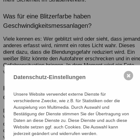
Was für eine Blitzerfarbe haben
Geschwindigkeitsmessanlagen?
Viele kennen es: Wer geblitzt wird oder sieht, dass jeman
anderes erfasst wird, nimmt ein rotes Licht wahr. Dieses
dient dazu, dass die Blendungsgefahr reduziert wird. Ein
weißer Blitz könnte den Autofahrer erschrecken und in ein
Gefahrensituation bringen. In dem Moment wird ein Foto
vom Fahrer und Kennzeichen erstellt und digital übermittelt
✖
Datenschutz-Einstellungen
Kann man ohne Blitz von
Unsere Website verwendet externe Dienste für
Geschwindigkeitsmessanlagen geblitzt werden?
verschiedene Zwecke, wie z.B. für Statistiken oder die
Ausspielung von Multimedia. Durch Auswahl und
Die Technik entwickelt sich weiter und somit die
Bestätigung der Dienste stimmen Sie der Übertragung von
Verkehrsüberwachung. Die neuste Infrarot-Technik ist für
Daten an diese Dienste zu. Diese Dienste und auch diese
das menschliche Auge nicht zu erkennen. Der große Vortei
Website setzen ggf. auch Cookies. Die Auswahl kann
daran ist, dass der Verkehrssünder keine Blendungsgefahr
jederzeit geändert und widerrufen werden.
von einem Geschwindigkeitsmessgerät ausgesetzt sind. S