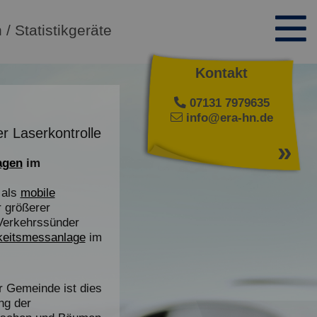
 / Statistikgeräte
Kontakt
07131 7979635
info@era-hn.de
r Laserkontrolle
»
agen
im
 als
mobile
 größerer
 Verkehrssünder
keitsmessanlage
im
 Gemeinde ist dies
ng der