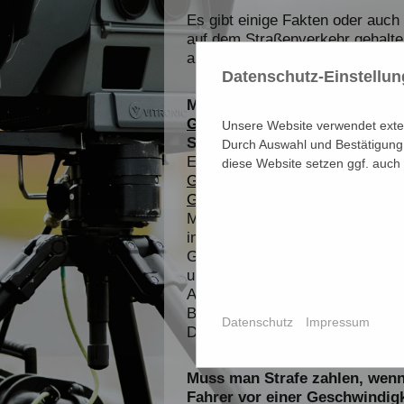
Es gibt einige Fakten oder auch
auf dem Straßenverkehr gehalten
auf:
Datenschutz-Einstellu
Muss ein Bußgeld gezahlt wer
Geschwindigkeitsmessanlage
Unsere Website verwendet extern
Straßenschild steht?
Durch Auswahl und Bestätigung 
Es kommt darauf an. Egal ob e
diese Website setzen ggf. auch
Geschwindigkeitsmessanlage
od
Geschwindigkeitsmessanlage,
b
Mindestabstand zum Verkehrssch
in jedem Bundesland andere Ges
Geschwindigkeitsmessung. Der 
ungefähr 75-200 Meter. Es gibt
Ausnahmen, beispielsweise wird
Baustellen, Kindergärten oder F
Datenschutz
Impressum
Dies dient zur Sicherheit in de
Muss man Strafe zahlen, wen
Fahrer vor einer Geschwindi