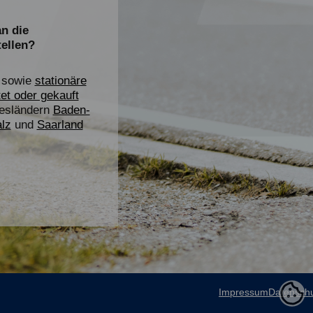
n die
ellen?
sowie
stationäre
et oder gekauft
desländern
Baden-
lz
und
Saarland
Impressum
Datensch