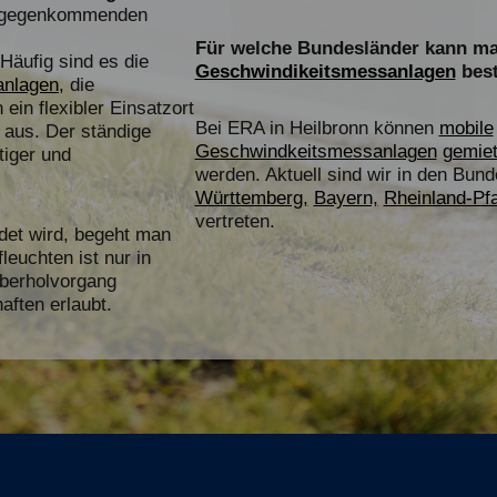
entgegenkommenden
Für welche Bundesländer kann ma
Häufig sind es die
Geschwindikeitsmessanlagen
best
nlagen,
die
in flexibler Einsatzort
Bei
ERA
in Heilbronn können
mobile
n aus. Der ständige
Geschwindkeitsmessanlagen
gemiet
tiger und
werden. Aktuell sind wir in den Bun
Württemberg,
Bayern,
Rheinland-Pfa
vertreten.
det wird, begeht man
leuchten ist nur in
Überholvorgang
ften erlaubt.