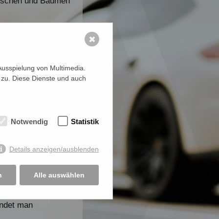
üschen und Bäumen
ie
✖
st heutzutage von
b
mobile
Ausspielung von Multimedia.
r
stationäre
 zu. Diese Dienste und auch
e halten den
Notwendig
Statistik
ie Wichtigkeit der
iert, sondern auch
 Laserkontrolle hat
Details anzeigen/ausblenden
st. Mit der
men. Es werden
n
Alle auswählen
och die Begriffe
enutzt. Dies ist
endet man