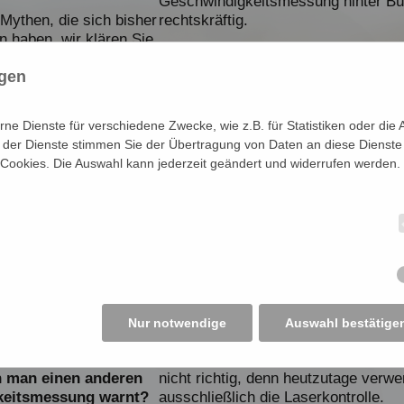
Geschwindigkeitsmessung hinter B
 Mythen, die sich bisher
rechtskräftig.
 haben, wir klären Sie
Ist die Laserkontrolle besser als d
ngen
Radarkontrolle?
den, wenn die
Die Geschwindigkeitsüberwachung i
direkt hinter dem
großer Bedeutung geworden, egal o
e Dienste für verschiedene Zwecke, wie z.B. für Statistiken oder die 
Geschwindigkeitsmessanlagen
ode
der Dienste stimmen Sie der Übertragung von Daten an diese Dienste
ine
stationäre
Geschwindigkeitsmessanlagen,
beid
 Cookies. Die Auswahl kann jederzeit geändert und widerrufen werden.
er eine
mobile
Temposünder ihr Fehlverhalten vor.
eide haben einen
ild zu halten. Es hat
Mit der Zeit hat sich aber nicht nur d
etze für die
Geschwindigkeitsüberwachung
etabl
Abstand beträgt
die Technik ist vorangeschritten. Die
 jedoch wie immer
die Radarkontrolle inzwischen abgelö
 diese Regelung bei
Laserkontrolle hat die Qualität der
ußgängerzonen nichtig.
Geschwindigkeitsmessung zugenom
Nur notwendige
Auswahl bestätige
r Verkehrsüberwachung.
trotzdem im Sprachgebrauch immer n
Radarkontrolle oder Radarmessung g
n man einen anderen
nicht richtig, denn heutzutage verw
gkeitsmessung warnt?
ausschließlich die Laserkontrolle.