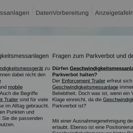
ssanlagen
DatenVorbereitung
Anzeigetafeln
gkeitsmessanlagen
Fragen zum Parkverbot und de
ndigkeitsmessgerät
zu
Dürfen
Geschwindigkeitsmessanl
nnen dabei nicht den
Parkverbot halten?
e
Der
Enforcement Trailer
erfreut sich
und
mobile
Geschwindigkeitsmessanlage
immer
Auch die Begriffe
Beliebtheit. Doch was ist, wenn ein
 Trailer
sind für viele
Klage einreicht, da die
Geschwindig
se im Alltag gebraucht.
Parkverbot ist?
sen Punkten und
it Sie die passenden
Mit einer Ausnahmegenehmigung der
utzen.
erlaubt. Ebenso ist eine Positionieru