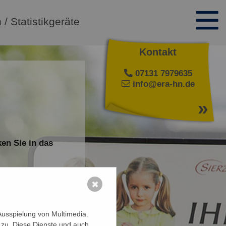
 / Statistikgeräte
Kontakt
07131 7979635
info@era-hn.de
»
en Sie in das
✖
Ausspielung von Multimedia.
 zu. Diese Dienste und auch